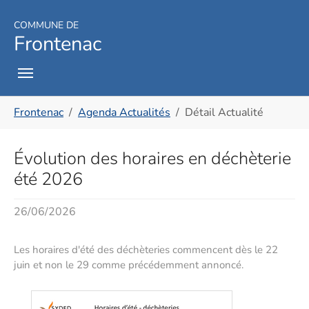
Skip to main navigation
Aller au contenu principal
Skip to page footer
COMMUNE DE
Frontenac
Vous êtes ici:
Frontenac
Agenda Actualités
Détail Actualité
Évolution des horaires en déchèterie
été 2026
26/06/2026
Les horaires d'été des déchèteries commencent dès le 22
juin et non le 29 comme précédemment annoncé.